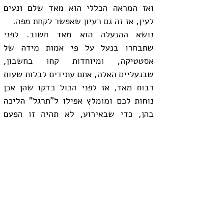
ואז המראה הכללי הוא מאד שלם ונעים 
לעין, אז זה גם רעיון שאפשר לקחת מפה.
נושא ההנעלה הוא מאד חשוב. לפני 
שתבחרו בנעל על פי אמות מידה של 
אסטטיקה, ומיוחדות קחו בחשבון, 
שבנעליים האלה, אתם עתידים לבלות שעות 
רבות מאד, אז לפני הכול בדקו שהן אכן 
נוחות לכם ומומלץ אפילו ל"תרגל" הליכה 
בהן, כדי שבאירוע, לא תהיה זו הפעם 
הראשונה בה אתם נועלים את הנעלים. ועוד 
עצה קטנה, בתיק שתיקחו אתכם לאירוע 
מומלץ לקחת חבילת פלסטרים למקרה, של 
שפשוף ברגל, או לחילופין זוג נוסף 
להחלפה במקרה של אי נוחות.
ככלל הייתי ממליצה לפני שמתחילים, 