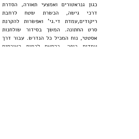
כגון גנראטורים ואמצעי תאורה, הסדרת 
דרכי גישה, הכשרת שטח לרחבת 
ריקודים,עמדת די.גי' ואפשרות להקרנת 
סרט החתונה. המשך בסידור שולחנות 
אסטטי, נוח המכיל כל הנדרש. עבור דרך 
עמדות בופה, בהתאם לכמות האורחים 
שבהן יוגש אוכל משובח ואיכותי.המשך 
דרך עמדת המשקאות , וכלה בפרטים 
נוספים חשובים, כגון דאגה לאבטחה כללית 
, למקום מאובטח למתנות.לסידור חנייה וכן 
לא פחות חשוב דאגה גם לשירותים כולל 
עמדת שטיפת ידיים.
אז מה יכול להיות מקסים יותר, מחגיגה 
באוויר הפתוח, מול נוף מהמם כשכול הטבע 
הזה, שותף עמכם בחגיגה. אין פה שכנים, 
שתפריעו להם, הכול נינוח וחופשי. אני 