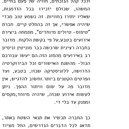
ולכל קהל הנוכחים, חוויה של פעם בחיים. 
המשהו, שכולם יזכירו בכל הזדמנות, 
שאליו יחזרו בחוויות. זה נשמע טוב מכדי 
שיהיה אפשרי, אך זה בהחלט קיים. חברת 
"טיפוס- טיולים מיוחדים", מתמחה ביצירת 
אירועים בטבע,על פי בקשת הלקוח. מדובר 
בחברה רצינית שרכשה כבר מוניטין וניסיון 
רב באירועים מהסוג הזה.הם יעשו עבורכם 
הכול- מהשגת האישורים וכל הבירוקרטיה 
הדרושה, ללוגיסטיקה שכזו, בטבע, ועד 
הפרטים הקטנים ביותר.וחשוב להדגיש, אין 
מדובר פה על שום וויתור ההפך. ניתן 
לעשות אירוע שכזה, שיהיה מיוחד,מקסים 
ומפנק עד בלי די.
כך החברה תכשיר את תנאי השטח באתר, 
תדאג לכל הדברים הנדרשים, החל מציוד 