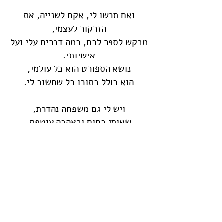
ואם תרשו לי, אקח לשנייה, את
הזרקור לעצמי,
מבקש לספר לכם, כמה דברים עלי ועל
אישיותי.
נושא הספורט הוא כל עולמי,
הוא כולל בתוכו כל שחשוב לי.
ויש לי גם משפחה נהדרת,
שאותי בחום ובאהבה עוטפת.
אחיי הגדולים, ללבי מאוד קרובים,
איתם נהנה ללכת למשחקים.
ואחותי הקטנה, ממש מתוקה,
היא זאת שנמצאת תמיד בסביבה.
אני מציק לה, לא מעט, בעיקר אוהב.
ובסה"כ היא נמצאת אצלי בלב.